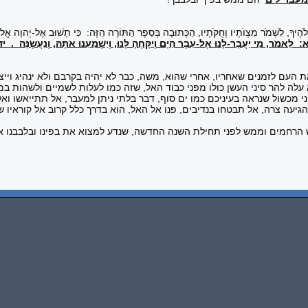
ֹהֶיךָ, לִשְׁמֹר מִצְוֺתָיו וְחֻקֹּתָיו, הַכְּתוּבָה בְּסֵפֶר הַתּוֹרָה הַזֶּה: כִּי תָשׁוּב אֶל-יְהוָה אֱלֹה
 לֵאמֹר, מִי יַעֲבָר-לָנוּ אֶל-עֵבֶר הַיָּם וְיִקָּחֶהָ לָּנוּ, וְיַשְׁמִעֵנוּ אֹתָהּ, וְנַעֲשֶׂנָּה
.
יד
 העם לזמנים שאחריו, אחרי שהוא, משה, כבר לא יהיה בקרבם ולא ינהיג וייצ
עלה להר סיני העשן כולו מפני כבוד האל, שזה כמו לעלות לשמיים ולשהות ב
 מכשול שנראה בעיניכם כמו ים סוף, דבר בלתי ניתן למעבר, אל תתייאשו ואל
גיעה צרה, אל תבטחו בנדיבים, פנו אל האל, הוא בדרך כלל קרוב אל קוראיו שו
 הרחמים וממש לפני תחילת השנה החדשה, שנדע למצוא את בפינו ובלבבנו את ה