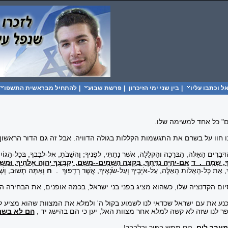
 וכתבו עליו
|
בין שני ימי הזיכרון
|
פרשת שבוע
|
להתחיל מבראשית התשפו
ם" כל אחד למשימה שלו.
ינו חוו על בשרם את התגשמות הקללות בגולה הדוויה. אבל זה גם הדור הראש
ַדְּבָרִים הָאֵלֶּה, הַבְּרָכָה וְהַקְּלָלָה, אֲשֶׁר נָתַתִּי, לְפָנֶיךָ; וַהֲשֵׁבֹתָ, אֶל-לְבָבֶךָ, בְּכָל-הַגּוֹ
ָ, שָׁמָּה
.
ד
אִם-יִהְיֶה נִדַּחֲךָ, בִּקְצֵה הַשָּׁמָיִם--מִשָּׁם, יְקַבֶּצְךָ יְהוָה אֱלֹהֶיךָ, וּמִשָּׁ
ָ, אֵת כָּל-הָאָלוֹת הָאֵלֶּה, עַל-אֹיְבֶיךָ וְעַל-שֹׂנְאֶיךָ, אֲשֶׁר רְדָפוּךָ
.
ח
וְאַתָּה תָשׁוּב, וְשָׁמ
 הקדנציה שלו, כשהוא מציג בפני בני ישראל, בכמה אופנים, את הבחירה החופ
 את עם ישראל שכדאי לנו לשמוע בקול ה' ולמלא את המצוות שהוא מציע לנו
ר לנו שזה לא קשה למלא אחר מצוות האל, יען כי הם בהישג יד ,
הם לא בשמ
עבר לים
הם ממש בפיך ובלבבך!