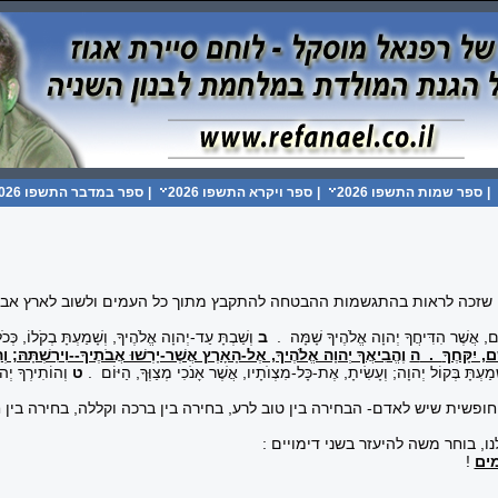
|
ספר שמות התשפו 2026
|
ספר ויקרא התשפו 2026
|
ספר במדבר התשפו 2026
ון שזכה לראות בהתגשמות ההבטחה להתקבץ מתוך כל העמים ולשוב לארץ אבותי
יִם, אֲשֶׁר הִדִּיחֲךָ יְהוָה אֱלֹהֶיךָ שָׁמָּה
.
ב
וְשַׁבְתָּ עַד-יְהוָה אֱלֹהֶיךָ, וְשָׁמַעְתָּ בְקֹלוֹ, כְּכֹל
ם, יִקָּחֶךָ
.
ה
וֶהֱבִיאֲךָ יְהוָה אֱלֹהֶיךָ, אֶל-הָאָרֶץ אֲשֶׁר-יָרְשׁוּ אֲבֹתֶיךָ--וִירִשְׁתָּהּ; וְה
ַעְתָּ בְּקוֹל יְהוָה; וְעָשִׂיתָ, אֶת-כָּל-מִצְוֺתָיו, אֲשֶׁר אָנֹכִי מְצַוְּךָ, הַיּוֹם
.
ט
וְהוֹתִירְךָ יְהו
שית שיש לאדם- הבחירה בין טוב לרע, בחירה בין ברכה וקללה, בחירה בין חיי
, בוחר משה להיעזר בשני דימויים :
ים
!