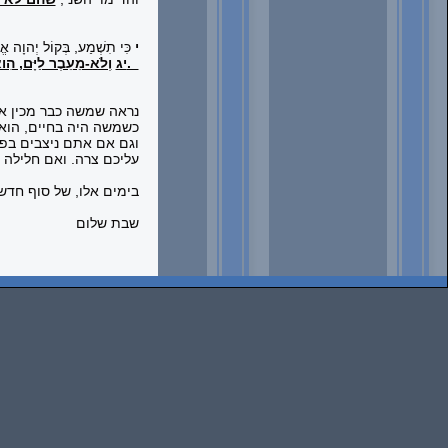
י
כִּי תִשְׁמַע, בְּקוֹל יְהוָה אֱל
.
יג
וְלֹא-מֵעֵבֶר לַיָּם, הִוא:
נראה שמשה כבר מכין את
כשמשה היה בחיים, הוא 
וגם אם אתם ניצבים בפני
עליכם צרה. ואם חלילה ה
בימים אלו, של סוף חדש
שבת שלום