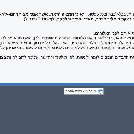
ֶיךָ, בְּכָל-לְבָבְךָ וּבְכָל-נַפְשֶׁךָ.
יא
כִּי הַמִּצְוָה הַזֹּאת, אֲשֶׁר אָנֹכִי מְצַוְּךָ הַיּוֹם--ל
כִּי-קָרוֹב אֵלֶיךָ הַדָּבָר, מְאֹד: בְּפִיךָ וּבִלְבָבְךָ, לַעֲשֹׂתוֹ
.
" (פרק ל)
ג אותם לפני האלוהים.
מחיצת האל, כדי להוריד את הלוחות והתורה מהשמים. לכן, הוא כמו אומר לב
 תיבהלו ותיכנסו לתבהלה. כמו שפנינו אל האל מול ים סוף והוא הושיע אותנו
מע ועוזר. האמונה בסיוע האל לא צריכה למנוע מאיתנו להיעזר במי שניתן על 
דברים הנכונים לומר ולעשות, להיות לעזר ולהיעזר. שנזכה לרוב להיות בצד 
לייבסיטי - בניית אתרים