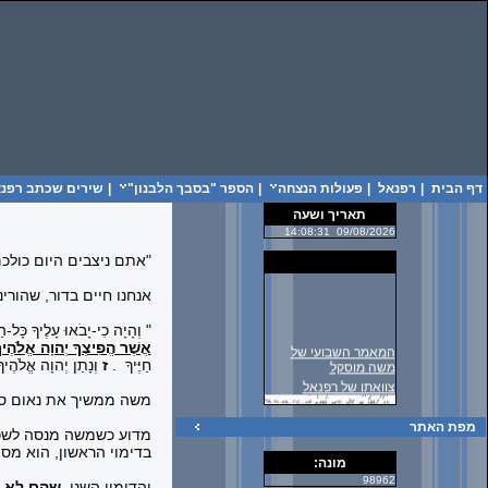
דף הבית
|
רפנאל
|
פעולות הנצחה
|
הספר "בסבך הלבנון"
|
שירים שכתב רפנאל
תאריך ושעה
14:08:31
09/08/2026
"אתם ניצבים היום כולכ
אנחנו חיים בדור, שהור
" וְהָיָה כִי-יָבֹאוּ עָלֶיךָ כָּל-ה
אֲשֶׁר הֱפִיצְךָ יְהוָה אֱלֹהֶיך
המאמר השבועי של
חַיֶּיךָ
.
ז
וְנָתַן יְהוָה אֱלֹהֶיך
משה מוסקל
צוואתו של רפנאל
משה ממשיך את נאום סיום
מפת האתר
מדוע כשמשה מנסה לשכנע
בדימוי הראשון, הוא מספ
מונה:
98962
והדימוי השני,
שהם לא מ