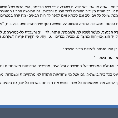
טאי, אתה או את ודאי יודעים שהרגע לפני שיא הדרמה, הוא הרגע שכל תשומת
 או רב השיח בין דור ההורים לדור הבנים והבנות. זה המעשה החריג המעורר 
נת שיוכל כל אב וסב וגם סבתא ואם לספר לדורות הבאים- מה קרה במצרים ? 
בח הפסח, ממשיכה התורה ומצווה על מעשה נוסף שיתרחש כמעט בכל בית, "פידי
ֶץ הַכְּנַעֲנִי
, כַּאֲשֶׁר נִשְׁבַּע לְךָ, וְלַאֲבֹתֶיךָ; וּנְתָנָהּ, לָךְ
.
יב
וְהַעֲבַרְתָּ כָל-פֶּטֶר-רֶחֶם, לַי
זֶק יָד הוֹצִיאָנוּ יְהוָה מִמִּצְרַיִם, מִבֵּית עֲבָדִים
.
טו
וַיְהִי, כִּי-הִקְשָׁה פַרְעֹה לְשַׁלְּחֵנוּ, 
בן הוא הזמנה לשאלת הדור הצעיר :
ֵאמֹר מַה-זֹּאת
... "
ומי והנחלת המורשת של המשפחה ושל העם, מחייבים התכנסות משפחתית ותמי
ט בכל בית בישראל, גם אצל מי שהוראות התורה לא מתקיימות ונשמרות, מת
לחגוג את עצמאותנו כל שנה, ונחוש את חירותנו בארצנו כל יום, גם בימים אל