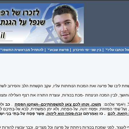
 וכתבו עליו
|
בין שני ימי הזיכרון
|
פרשת שבוע
|
להתחיל מבראשית התשפו
 ליבו של פרעה ואת המכות הנוחתות עליו, עקב הקשחת הלב והסירוב לשחר
ושך, לבין המכה הניצחת -מכת בכורות, עוצרת התורה את רצף העלילה ומצו
אֵל, וַיֹּאמֶר אֲלֵהֶם:
מִשְׁכוּ, וּקְחוּ לָכֶם צֹאן לְמִשְׁפְּחֹתֵיכֶם--וְשַׁחֲטוּ הַפָּסַח
.
כב
וּלְק
ְעַל שְׁתֵּי הַמְּזוּזֹת; וּפָסַח יְהוָה, עַל-הַפֶּתַח, וְלֹא יִתֵּן הַמַּשְׁחִית, לָבֹא אֶל-בָּתֵּיכֶם ל
 הַזֹּאת, לָכֶם
.
כז
וַאֲמַרְתֶּם
זֶבַח-פֶּסַח הוּא לַיהוָה
, אֲשֶׁר פָּסַח עַל-בָּתֵּי בְנֵי-יִשׂ
לעצור, לפני שמכת בכורות ניחתת על פרעה וכל מצרים, וכבר עכשיו להורות