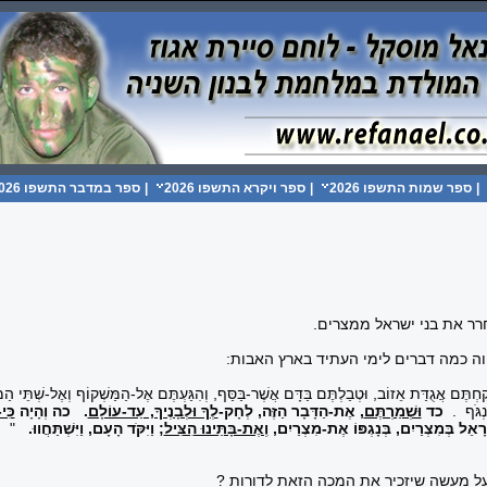
|
ספר שמות התשפו 2026
|
ספר ויקרא התשפו 2026
|
ספר במדבר התשפו 2026
ר את בני ישראל ממצרים.
וה כמה דברים לימי העתיד בארץ האבות:
ַחְתֶּם אֲגֻדַּת אֵזוֹב, וּטְבַלְתֶּם בַּדָּם אֲשֶׁר-בַּסַּף, וְהִגַּעְתֶּם אֶל-הַמַּשְׁקוֹף וְאֶל-שְׁתֵּי ה
ִנְגֹּף .
כד
וּשְׁמַרְתֶּם
, אֶת-הַדָּבָר הַזֶּה, לְחָק-
לְךָ וּלְבָנֶיךָ, עַד-עוֹלָם
.
כה
וְהָיָה
כִּ
ְרָאֵל בְּמִצְרַיִם, בְּנָגְפּוֹ אֶת-מִצְרַיִם,
וְאֶת-בָּתֵּינוּ הִצִּיל
; וַיִּקֹּד הָעָם, וַיִּשְׁתַּחֲווּ
.
"
 על מעשה שיזכיר את המכה הזאת לדורות ?