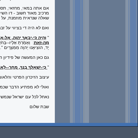
אם אתה במאי, מחזאי, תסרי
מרכיב מאוד חשוב - דו השיח
שאלה שנראית מוזמנת, על מ
ואם לא היה די בציווי על ז
"
וְהָיָה כִּי-יְבִאֲךָ יְהוָה, אֶל-אֶר
מַה-זֹּאת
: וְאָמַרְתָּ אֵלָיו--בְּחֹ
יָד, הוֹצִיאָנוּ יְהוָה מִמִּצְרָיִם
."
גם כאן המעשה של פידיון ה
"
כִּי-יִשְׁאָלְךָ בִנְךָ, מָחָר--ל
עיצוב הזיכרון הפרטי והלא
ואולי לא מפתיע הדבר שכמע
נאחל לכל עם ישראל שנמשיך 
שבת שלום