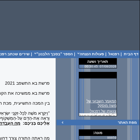
דף הבית
|
רפנאל
|
פעולות הנצחה
|
הספר "בסבך הלבנון"
|
שירים שכתב רפנאל
תאריך ושעה
00:30:45
07/08/2026
פרשת בא התשפב 2021
פרשת בא ממשיכה את הקשחת
המאמר השבועי של
בין המכה התשיעית, מכת הח
משה מוסקל
צוואתו של רפנאל
"וַיִּקְרָא מֹשֶׁה לְכָל-זִקְנֵי יִשְׂרָ
וְרָאָה אֶת-הַדָּם עַל-הַמַּשְׁקוֹף, ו
מפת האתר
אֲלֵיכֶם בְּנֵיכֶם:
מָה הָעֲבֹדָה
מונה:
מה ראתה התורה צורך דחוף 
98859