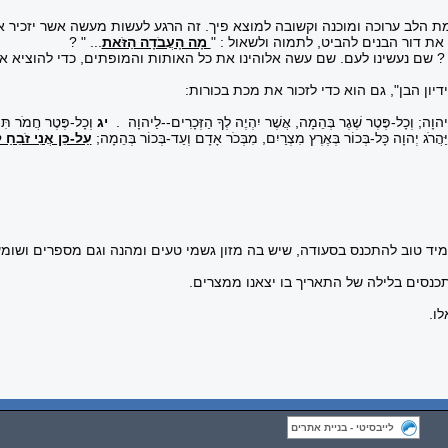
 הלב ערוכה ומוכנה וקשובה למוצא פיך. זה הרגע לעשות מעשה אשר יזכיר את
את דור הבנים להביט, לתמוה ולשאול : "
מָה הָעֲבֹדָה הַזֹּאת
... " ?
שם נעשינו לעם. שם עשה אלוהינו את כל האותות והמופתים, כדי להוציא או
ון הבן", גם הוא כדי לזכור את מכת בכורות:
הוָה; וְכָל-פֶּטֶר שֶׁגֶר בְּהֵמָה, אֲשֶׁר יִהְיֶה לְךָ הַזְּכָרִים--לַיהוָה
.
יג
וְכָל-פֶּטֶר חֲמֹר תִּפְ
וַיַּהֲרֹג יְהוָה כָּל-בְּכוֹר בְּאֶרֶץ מִצְרַיִם, מִבְּכֹר אָדָם וְעַד-בְּכוֹר בְּהֵמָה;
עַל-כֵּן אֲנִי זֹבֵחַ 
ד טוב להתכנס בסעודה, שיש בה מזון גשמי טעים ומהנה וגם מספרים ושומעי
כנסים בלילה של התאריך בו יצאנו ממצרים.
ו.
לייבסיטי - בניית אתרים