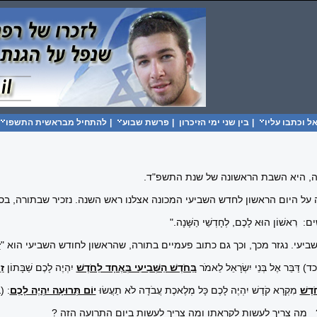
 וכתבו עליו
|
בין שני ימי הזיכרון
|
פרשת שבוע
|
להתחיל מבראשית התשפו
ה, היא השבת הראשונה של שנת התשפ"ד.
 על היום הראשון לחדש השביעי המכונה אצלנו ראש השנה. נזכיר שבתורה, בס
ים: רִאשׁוֹן הוּא לָכֶם, לְחָדְשֵׁי הַשָּׁנָה
.
"
יעי. נגזר מכך, וכך גם כתוב פעמיים בתורה, שהראשון לחודש השביעי הוא "
ז
ד) דַּבֵּר אֶל בְּנֵי יִשְׂרָאֵל לֵאמֹר
בַּחֹדֶשׁ הַשְּׁבִיעִי בְּאֶחָד לַחֹדֶשׁ
יִהְיֶה לָכֶם שַׁבָּתוֹן
זִ
ֹדֶשׁ
מִקְרָא קֹדֶשׁ יִהְיֶה לָכֶם כָּל מְלֶאכֶת עֲבֹדָה לֹא תַעֲשׂוּ
יוֹם תְּרוּעָה יִהְיֶה לָכֶם
: (
 מה צריך לעשות לקראתו ומה צריך לעשות ביום התרועה הזה ?