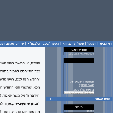
דף הבית
|
רפנאל
|
פעולות הנצחה
|
הספר "בסבך הלבנון"
|
שירים שכתב רפנאל
תאריך ושעה
16:20:32
07/08/2026
השבת, א' בתשרי ראש השנ
כבר התייחסנו לאמור בתורה
"הַחֹדֶשׁ הַזֶּה לָכֶם, רֹאשׁ חֳדָשִׁ
המאמר השבועי של
משה מוסקל
מכאן שתשרי הוא החודש השב
צוואתו של רפנאל
"
וַיְדַבֵּר ה' אֶל מֹשֶׁה לֵּאמֹר: (כ
מפת האתר
"
וּבַחֹדֶשׁ הַשְּׁבִיעִי בְּאֶחָד לַח
מונה:
מה פשר יום התרועה הזה ?
98885