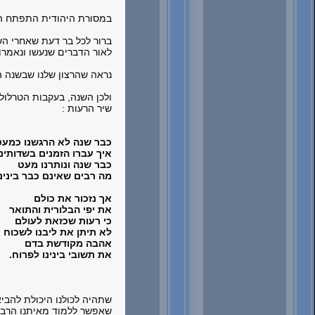
במסורת היהודית התפתח היום
ברור לכל בר דעת שאחרי הש
לאור הדברים שנעשו ונאמרו
נראה שהרצון שלנו שבשנה ה
ולכן השנה, בעקבות הטרלול 
שיר הרעות :
כבר שנה לא הרגשנו כמעט
איך עברו הזמנים בשדותינו
כבר שנה ונותרנו מעט
מה רבים שאינם כבר בינינו
אך נזכור את כולם
את יפי הבלורית והתואר
כי רעות שכזאת לעולם
לא תיתן את ליבנו לשכוח
אהבה מקודשת בדם
את תשובי בינינו לפרוח
.
שתהיה לכולנו היכולת להביא
שאפשר ללמוד מאיתנו הרבה