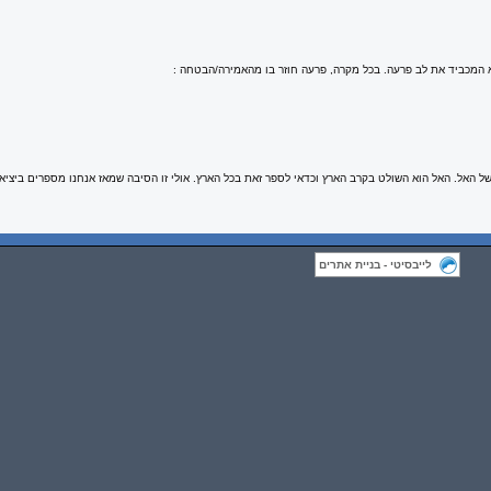
א המכביד את לב פרעה. בכל מקרה, פרעה חוזר בו מהאמירה/הבטחה :
ל האל. האל הוא השולט בקרב הארץ וכדאי לספר זאת בכל הארץ. אולי זו הסיבה שמאז אנחנו מספרים ביציא
לייבסיטי - בניית אתרים