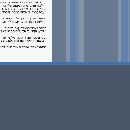
לסיום מכת הצפרדעים משה כבר חש ה
"
לְמַעַן תֵּדַע, כִּי-אֵין כַּיהוָה אֱלֹהֵינוּ
".
אחרי שהוסרו הצפרדעים יש לפרעה נטי
" וַיַּרְא פַּרְעֹה, כִּי הָיְתָה הָרְוָחָה, וְהַכְבֵּד 
מסתבר שדרך החינוך על פי שמיעת הדי
" וַאֲשַׁלְּחָה, אֶת-הָעָם, וְיִזְבְּחוּ, לַיהוָה
".
במכת הערוב המטרה קצת משתנה :
"
לְמַעַן תֵּדַע, כִּי אֲנִי יְהוָה בְּקֶרֶב הָאָרֶ
ובטרם מכת הברד אומר האל שהיעד הו
"
בַּעֲבוּר, הַרְאֹתְךָ אֶת-כֹּחִי; וּלְמַעַן סַפֵּ
מסתבר אפוא שהמכות אולי נועדו לחנך