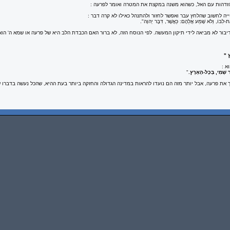
זדהות עם האל, כשהוא משנה במקצת את המטרה ואומר לפרעה :
יה לחשוב שהלחץ עבר ואפשר לחזור ולהתנהל כאילו לא קרה דבר :
אֶת-לִבּוֹ, וְלֹא שָׁמַע אֲלֵהֶם: כַּאֲשֶׁר, דִּבֶּר יְהוָה
."
בור לא מביאה לידי תיקון המעשה. לפי הנוסח הזה, לא ברור האם הכבדת הלב היא של פרעה או שמא ה' הו
ץ "
א :
ר שְׁמִי, בְּכָל-הָאָרֶץ
.
"
 את פרעה, אבל יותר מזה הם נועדו להראות במדינה הגדולה והחזקה ביותר בעת ההיא, שהכל נעשה בדברו ש