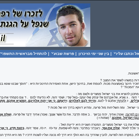
 וכתבו עליו
|
בין שני ימי הזיכרון
|
פרשת שבוע
|
להתחיל מבראשית התשפו
אשונות.
זרות במשהו לשפר את המצב ?
כיר חינוך באמצעות מכות. לעומת זאת, בחינוך הישן, אחת האמירות החינוכיות היא : "חוסך שבטו שונא בנו"
את "המכות" ?
מתכנן להוציא את בני ישראל ממצרים ולשם מה :
י יְהוָה
.
ג וָאֵרָא, אֶל-אַבְרָהָם אֶל-יִצְחָק וְאֶל-יַעֲקֹב--בְּאֵל שַׁדָּי; וּשְׁמִי יְהוָה, לֹא נוֹדַעְתִּי לָהֶם
.
ד וְגַם הֲקִמֹתִי אֶת-בְּרִי
ְּדֹלִים
.
ז
וְלָקַחְתִּי
אֶתְכֶם לִי לְעָם,
וְהָיִיתִי לָכֶם לֵאלֹהִים
;
וִידַעְתֶּם, כִּי אֲנִי יְהוָה אֱלֹהֵיכֶם, הַמּוֹצִיא אֶתְכֶם, מִתַ
 ישראל. ומה השליחות מול פרעה, ומדוע דווקא בדרך הזו של מכות ?
הִים לְפַרְעֹה
; וְאַהֲרֹן אָחִיךָ, יִהְיֶה נְבִיאֶךָ
.
ב אַתָּה תְדַבֵּר, אֵת כָּל-אֲשֶׁר אֲצַוֶּךָּ; וְאַהֲרֹן אָחִיךָ יְדַבֵּר אֶל-פַּרְעֹה,
וְשִׁלַּח אֶת
ְּנֵי-יִשְׂרָאֵל, מִתּוֹכָם
".
(שמות ז )
לח את בני ישראל ממצרים. המטרה השנייה היא ידיעת האל :
ַנִי אֵלֶיךָ לֵאמֹר,
שַׁלַּח אֶת-עַמִּי
, וְיַעַבְדֻנִי בַּמִּדְבָּר; וְהִנֵּה לֹא-שָׁמַעְתָּ, עַד-כֹּה
.
יז כֹּה, אָמַר יְהוָה,
בְּזֹאת תֵּדַע, כִּי אֲנִי
לת, במקרה הזה לפרעה, להבין שהדרך בה הוא הולך היא דרך לא נכונה ועליו לשנות דרכיו ? מה היא הדרך הנ