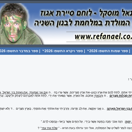
|
ספר שמות התשפו 2026
|
ספר ויקרא התשפו 2026
|
ספר במדבר התשפו 2026
 !
תִי אִתָּם, לָתֵת לָהֶם אֶת-אֶרֶץ כְּנָעַן--אֵת אֶרֶץ מְגֻרֵיהֶם, אֲשֶׁר-גָּרוּ בָהּ
.
ה
וְגַם אֲנִי שָׁמַעְתִּי, אֶת-נַאֲקַת בְּנֵי יִשְׂרָאֵל
ּחַת סִבְלוֹת מִצְרָיִם
.
ח
וְהֵבֵאתִי
אֶתְכֶם, אֶל-הָאָרֶץ, אֲשֶׁר נָשָׂאתִי אֶת-יָדִי, לָתֵת אֹתָהּ לְאַבְרָהָם לְיִצְחָק וּלְיַעֲקֹב; וְנָת
-בְּנֵי-יִשְׂרָאֵל מֵאַרְצוֹ
.
ג וַאֲנִי אַקְשֶׁה, אֶת-לֵב פַּרְעֹה; וְהִרְבֵּיתִי אֶת-אֹתֹתַי וְאֶת-מוֹפְתַי, בְּאֶרֶץ מִצְרָיִם
.
ד וְלֹא-יִשְׁמַ
 יְהוָה
: הִנֵּה אָנֹכִי מַכֶּה בַּמַּטֶּה אֲשֶׁר-בְּיָדִי, עַל-הַמַּיִם אֲשֶׁר בַּיְאֹר--וְנֶהֶפְכוּ לְדָם
".
כונה לומר לשליט של הממלכה, אולי הכי גדולה בעת ההיא - "
שלח את עמי
" ?