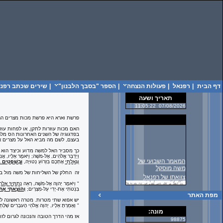
דף הבית
|
רפנאל
|
פעולות הנצחה
|
הספר "בסבך הלבנון"
|
שירים שכתב רפנאל
תאריך ושעה
11:05:22
07/08/2026
פרשת וארא היא פרשת מכות מצרים הר
האם מכות עוזרות לתקן, או לפחות עו
בפדגוגיה של השנים האחרונות הס מלהז
בעצם, לשם מה מביא האל על מצרים 
כך מסביר האל למשה מדוע וכיצד הוא 
וַיְדַבֵּר אֱלֹהִים, אֶל-מֹשֶׁה; וַיֹּאמֶר אֵלָיו, אֲנִ
המאמר השבועי של
וְגָאַלְתִּי
אֶתְכֶם בִּזְרוֹעַ נְטוּיָה,
וּבִשְׁפָטִים ג
משה מוסקל
זה החלק של השליחות של משה מול בני
צוואתו של רפנאל
" וַיֹּאמֶר יְהוָה אֶל-מֹשֶׁה, רְאֵה
נְתַתִּיךָ אֱלֹ
בִּנְטֹתִי אֶת-יָדִי עַל-מִצְרָיִם;
וְהוֹצֵאתִי אֶת-ב
מפת האתר
יש אפוא שתי מטרות. מטרה ראשונה לש
"
וְאָמַרְתָּ אֵלָיו, יְהוָה אֱלֹהֵי הָעִבְרִים שְׁלָח
מונה:
אז מהי הדרך הטובה והנכונה לגרום לזו
98875