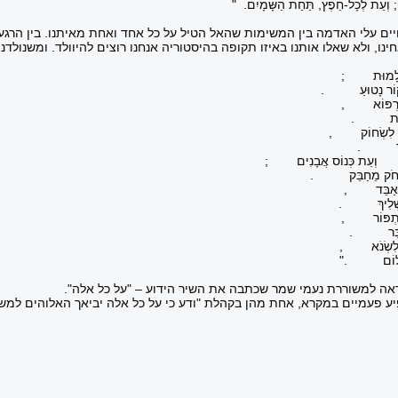
וְעֵת לְכָל-חֵפֶץ, תַּחַת הַשָּׁמָיִם. "
ים עלי האדמה בין המשימות שהאל הטיל על כל אחד ואחת מאיתנו. בין הרגע שיצ
אחינו, ולא שאלו אותנו באיזו תקופה בהיסטוריה אנחנו רוצים להיוולד. ומשנולדנ
מוּת
;
 נָטוּעַ
.
פּוֹא
,
ת
.
שְׂחוֹק
,
.
, וְעֵת כְּנוֹס אֲבָנִים
;
ק מֵחַבֵּק
.
בֵּד
,
ִיךְ
.
פּוֹר
,
ֵר
.
ְׂנֹא
,
וֹם
".
אה למשוררת נעמי שמר שכתבה את השיר הידוע – "על כל אלה".
פיע פעמיים במקרא, אחת מהן בקהלת "ודע כי על כל אלה יביאך האלוהים למשפ