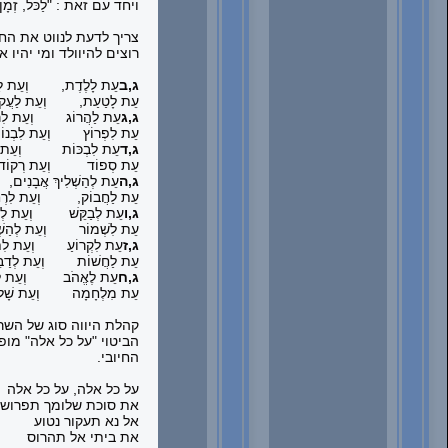
ויחד עם זאת : "לַכֹּל, זְמָן; 
צריך לדעת לנווט את החי
רוצים להיוולד ומי יהיו 
ג,ב
עֵת לָלֶדֶת, וְעֵת לָ
עֵת לָטַעַת, וְעֵת לַעֲקוֹר
ג,ג
עֵת לַהֲרוֹג וְעֵת לִרְ
עֵת לִפְרוֹץ וְעֵת לִבְנוֹ
ג,ד
עֵת לִבְכּוֹת וְעֵת לִ
עֵת סְפוֹד וְעֵת רְקוֹד
ג,ה
עֵת לְהַשְׁלִיךְ אֲבָנִים
עֵת לַחֲבוֹק, וְעֵת לִרְחֹ
ג,ו
עֵת לְבַקֵּשׁ וְעֵת לְאַ
עֵת לִשְׁמוֹר וְעֵת לְהַשְׁל
ג,ז
עֵת לִקְרוֹעַ וְעֵת לִתְ
עֵת לַחֲשׁוֹת וְעֵת לְדַבּ
ג,ח
עֵת לֶאֱהֹב וְעֵת לִש
עֵת מִלְחָמָה וְעֵת שָׁל
קהלת היווה סוג של השר
הביטוי "על כל אלה" מו
החיובי
.
על כל אלה, על כל אלה
את סוכת שלומך תפרוש
אל נא תעקור נטוע
את ביתי אל תהרוס