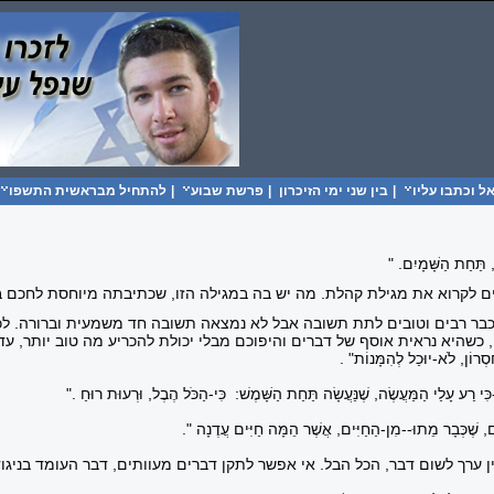
 וכתבו עליו
|
בין שני ימי הזיכרון
|
פרשת שבוע
|
להתחיל מבראשית התשפו
 תַּחַת הַשָּׁמָיִם. "
ים לקרוא את מגילת קהלת. מה יש בה במגילה הזו, שכתיבתה מיוחסת לחכם 
כבר רבים וטובים לתת תשובה אבל לא נמצאה תשובה חד משמעית וברורה. לכן,
כשהיא נראית אוסף של דברים והיפוכם מבלי יכולת להכריע מה טוב יותר, עד כ
ֶסְרוֹן, לֹא-יוּכַל לְהִמָּנוֹת
. "
ִּי רַע עָלַי הַמַּעֲשֶׂה, שֶׁנַּעֲשָׂה תַּחַת הַשָּׁמֶשׁ: כִּי-הַכֹּל הֶבֶל, וּרְעוּת רוּחַ
".
ם, שֶׁכְּבָר מֵתוּ--מִן-הַחַיִּים, אֲשֶׁר הֵמָּה חַיִּים עֲדֶנָה
."
ן ערך לשום דבר, הכל הבל. אי אפשר לתקן דברים מעוותים, דבר העומד בניגו