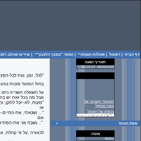
דף הבית
|
רפנאל
|
פעולות הנצחה
|
הספר "בסבך הלבנון"
|
שירים שכתב רפנאל
תאריך ושעה
02:16:47
08/08/2026
"לַכֹּל, זְמָן; וְעֵת לְכָל-חֵפֶץ,
בחול המועד סוכות נוהג
על השאלה השנייה ניסו 
אבל מה בכל זאת יש בה, 
המאמר השבועי של
"מְעֻוָּת, לֹא-יוּכַל לִתְקֹן; וְח
משה מוסקל
או
צוואתו של רפנאל
"... וְשָׂנֵאתִי, אֶת-הַחַיִּים--כ
וגם
"
...וְשַׁבֵּחַ אֲנִי אֶת-הַמֵּתִי
מפת האתר
לכאורה ,על פי קהלת, אי
מונה:
98902